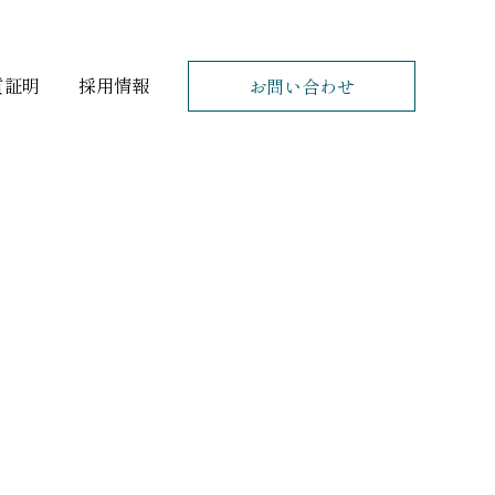
質証明
採用情報
お
問
い
合
わ
せ