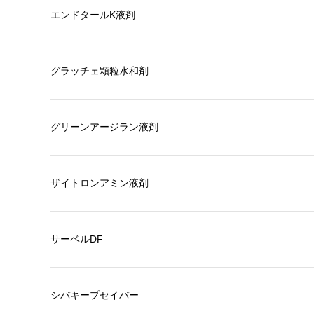
エンドタールK液剤
グラッチェ顆粒水和剤
グリーンアージラン液剤
ザイトロンアミン液剤
サーベルDF
シバキープセイバー