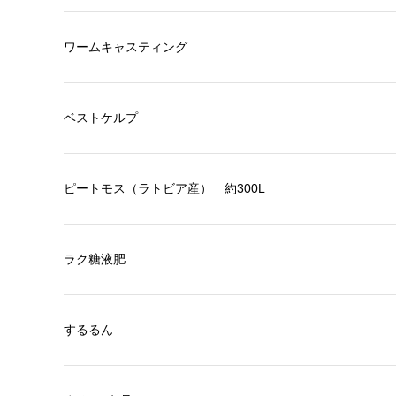
ワームキャスティング
ベストケルプ
ピートモス（ラトビア産） 約300L
ラク糖液肥
するるん