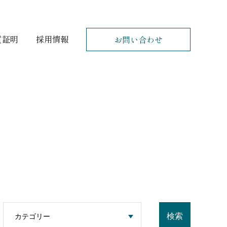
質証明
採用情報
お
問
い
合
わ
せ
検索